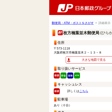
郵便局・ATM・ポストをさがす
> 詳細表示
(ひら
枚方楠葉並木郵便局
住所
〒573-1118
大阪府枚方市楠葉並木２－１３－８
大きな地図で見る
取り扱いサービス
キャッシュレス
詳しくは
こちら
駐車場
あり（０台）