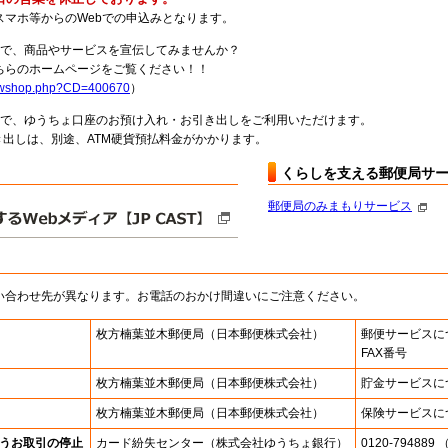
スマホ等からのWebでの申込みとなります。
局で、商品やサービスを宣伝してみませんか？
らのホームページをご覧ください！！
howshop.php?CD=400670
）
料で、ゆうちょ口座のお預け入れ・お引き出しをご利用いただけます。
出しは、別途、ATM硬貨預払料金がかかります。
くらしを支える郵便局サ
郵便局のみまもりサービス
い合わせ先が異なります。お電話のおかけ間違いにご注意ください。
枚方楠葉並木郵便局
（日本郵便株式会社）
郵便サービスに
FAX番号
枚方楠葉並木郵便局
（日本郵便株式会社）
貯金サービスに
枚方楠葉並木郵便局
（日本郵便株式会社）
保険サービスに
うお取引の停止
カード紛失センター
（株式会社ゆうちょ銀行）
0120-7948