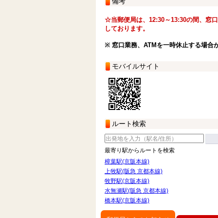
備考
☆当郵便局は、12:30～13:30の間、
しております。
※ 窓口業務、ATMを一時休止する場合
モバイルサイト
ルート検索
最寄り駅からルートを検索
樟葉駅(京阪本線)
上牧駅(阪急 京都本線)
牧野駅(京阪本線)
水無瀬駅(阪急 京都本線)
橋本駅(京阪本線)