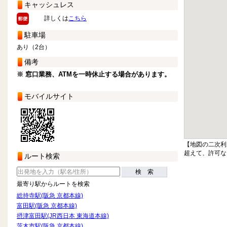
キャッシュレス
詳しくは
こちら
駐車場
あり（2台）
備考
※ 窓口業務、ATMを一時休止する場合があります。
モバイルサイト
【地図の二次利
超えて、許可な
ルート検索
検 索
最寄り駅からルートを検索
総持寺駅(阪急 京都本線)
富田駅(阪急 京都本線)
摂津富田駅(JR西日本 東海道本線)
茨木市駅(阪急 京都本線)