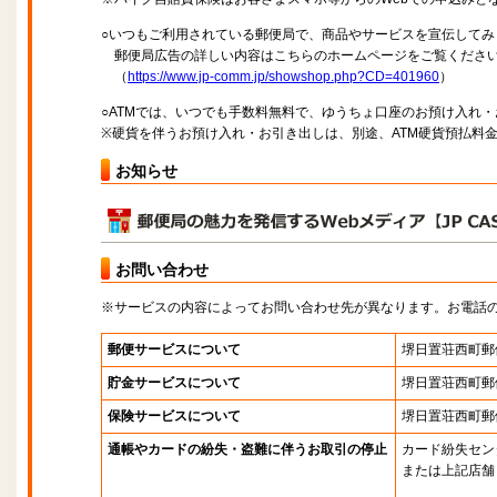
○いつもご利用されている郵便局で、商品やサービスを宣伝してみ
郵便局広告の詳しい内容はこちらのホームページをご覧くださ
（
https://www.jp-comm.jp/showshop.php?CD=401960
）
○ATMでは、いつでも手数料無料で、ゆうちょ口座のお預け入れ
※硬貨を伴うお預け入れ・お引き出しは、別途、ATM硬貨預払料
お知らせ
お問い合わせ
※サービスの内容によってお問い合わせ先が異なります。お電話
郵便サービスについて
堺日置荘西町郵
貯金サービスについて
堺日置荘西町郵
保険サービスについて
堺日置荘西町郵
通帳やカードの紛失・盗難に伴うお取引の停止
カード紛失セン
または上記店舗