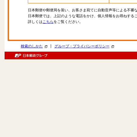
日本郵便や郵便局を装い、お客さま宛てに自動音声等による不審
日本郵便では、上記のような電話をかけ、個人情報をお尋ねする
詳しくは
こちら
をご覧ください。
|
検索のしかた
グループ・プライバシーポリシー