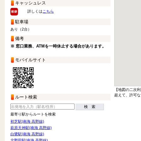
キャッシュレス
詳しくは
こちら
駐車場
あり（2台）
備考
※ 窓口業務、ATMを一時休止する場合があります。
モバイルサイト
【地図の二次利
超えて、許可な
ルート検索
検 索
最寄り駅からルートを検索
初芝駅(南海 高野線)
萩原天神駅(南海 高野線)
白鷺駅(南海 高野線)
北野田駅(南海 高野線)