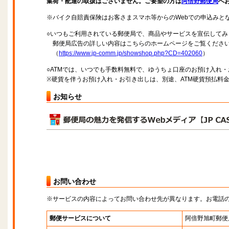
集荷・配達の取扱はございません。ご要望の方は
阿倍野郵便局
へ
※バイク自賠責保険はお客さまスマホ等からのWebでの申込みと
○いつもご利用されている郵便局で、商品やサービスを宣伝してみ
郵便局広告の詳しい内容はこちらのホームページをご覧くださ
（
https://www.jp-comm.jp/showshop.php?CD=402060
）
○ATMでは、いつでも手数料無料で、ゆうちょ口座のお預け入れ
※硬貨を伴うお預け入れ・お引き出しは、別途、ATM硬貨預払料
お知らせ
お問い合わせ
※サービスの内容によってお問い合わせ先が異なります。お電話
郵便サービスについて
阿倍野旭町郵便