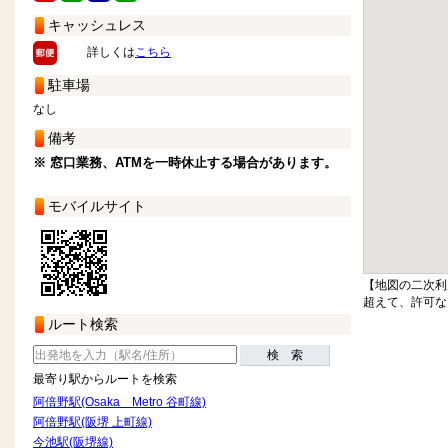
キャッシュレス
詳しくは
こちら
駐車場
なし
備考
※ 窓口業務、ATMを一時休止する場合があります。
モバイルサイト
【地図の二次利
超えて、許可な
ルート検索
検 索
最寄り駅からルートを検索
阿倍野駅(Osaka Metro 谷町線)
阿倍野駅(阪堺 上町線)
今池駅(阪堺線)