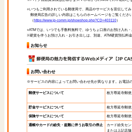
○いつもご利用されている郵便局で、商品やサービスを宣伝してみ
郵便局広告の詳しい内容はこちらのホームページをご覧くださ
（
https://www.jp-comm.jp/showshop.php?CD=403110
）
○ATMでは、いつでも手数料無料で、ゆうちょ口座のお預け入れ
※硬貨を伴うお預け入れ・お引き出しは、別途、ATM硬貨預払料
お知らせ
お問い合わせ
※サービスの内容によってお問い合わせ先が異なります。お電話
郵便サービスについて
枚方尊延寺郵便
貯金サービスについて
枚方尊延寺郵便
保険サービスについて
枚方尊延寺郵便
通帳やカードの紛失・盗難に伴うお取引の停止
カード紛失セン
または上記店舗