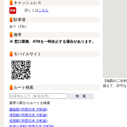
キャッシュレス
詳しくは
こちら
駐車場
あり（2台）
備考
※ 窓口業務、ATMを一時休止する場合があります。
モバイルサイト
【地図の二次利
超えて、許可な
ルート検索
検 索
最寄り駅からルートを検索
藤阪駅(JR西日本 片町線)
津田駅(JR西日本 片町線)
長尾駅(JR西日本 片町線)
松井山手駅(JR西日本 片町線)