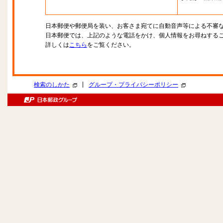
日本郵便や郵便局を装い、お客さま宛てに自動音声等による不審
日本郵便では、上記のような電話をかけ、個人情報をお尋ねする
詳しくは
こちら
をご覧ください。
|
検索のしかた
グループ・プライバシーポリシー