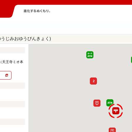
のうじみおゆうびんきょく)
（天王寺ミオ本
2