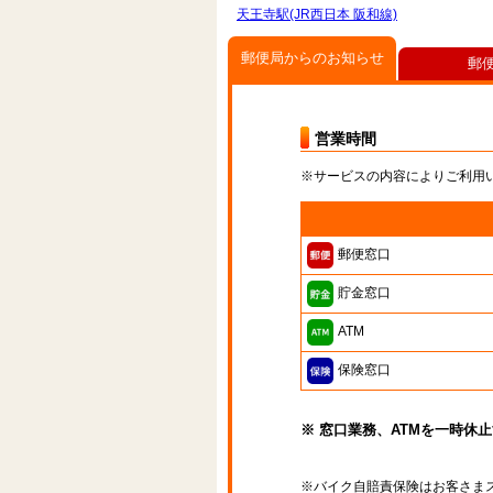
天王寺駅(JR西日本 阪和線)
郵便局からのお知らせ
郵
営業時間
※サービスの内容によりご利用
郵便窓口
貯金窓口
ATM
保険窓口
※ 窓口業務、ATMを一時休
※バイク自賠責保険はお客さま