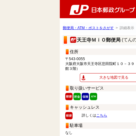
郵便局・ATM・ポストをさがす
> 詳細表示
(てん
天王寺ＭｉＯ郵便局
住所
〒543-0055
大阪府大阪市天王寺区悲田院町１０－３９
館３階）
大きな地図で見る
取り扱いサービス
キャッシュレス
詳しくは
こちら
駐車場
なし