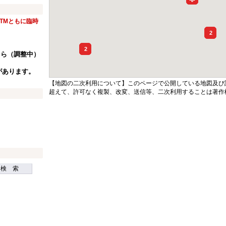
ATMともに臨時
2
2
ちら（調整中）
があります。
【地図の二次利用について】このページで公開している地図及び
超えて、許可なく複製、改変、送信等、二次利用することは著作
検 索