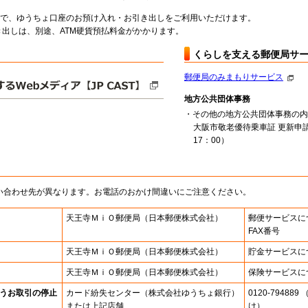
料で、ゆうちょ口座のお預け入れ・お引き出しをご利用いただけます。
出しは、別途、ATM硬貨預払料金がかかります。
くらしを支える郵便局サ
郵便局のみまもりサービス
地方公共団体事務
・その他の地方公共団体事務の内
大阪市敬老優待乗車証 更新申請
17：00）
い合わせ先が異なります。お電話のおかけ間違いにご注意ください。
天王寺ＭｉＯ郵便局
（日本郵便株式会社）
郵便サービスに
FAX番号
天王寺ＭｉＯ郵便局
（日本郵便株式会社）
貯金サービスに
天王寺ＭｉＯ郵便局
（日本郵便株式会社）
保険サービスに
うお取引の停止
カード紛失センター
（株式会社ゆうちょ銀行）
0120-7948
または上記店舗
け）