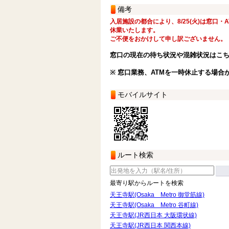
備考
入居施設の都合により、8/25(火)は窓口・
休業いたします。
ご不便をおかけして申し訳ございません。
窓口の現在の待ち状況や混雑状況はこ
※ 窓口業務、ATMを一時休止する場合
モバイルサイト
ルート検索
最寄り駅からルートを検索
天王寺駅(Osaka Metro 御堂筋線)
天王寺駅(Osaka Metro 谷町線)
天王寺駅(JR西日本 大阪環状線)
天王寺駅(JR西日本 関西本線)