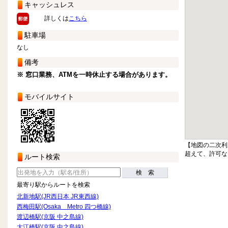
キャッシュレス
詳しくは
こちら
駐車場
なし
備考
※ 窓口業務、ATMを一時休止する場合があります。
モバイルサイト
【地図の二次利
超えて、許可な
ルート検索
検 索
最寄り駅からルートを検索
北新地駅(JR西日本 JR東西線)
西梅田駅(Osaka Metro 四つ橋線)
渡辺橋駅(京阪 中之島線)
大江橋駅(京阪 中之島線)