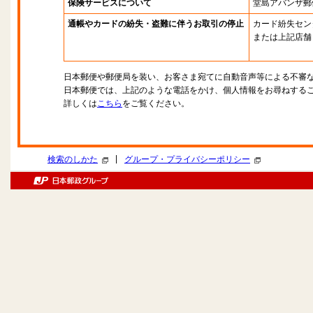
保険サービスについて
堂島アバンザ郵
通帳やカードの紛失・盗難に伴うお取引の停止
カード紛失セン
または上記店舗
日本郵便や郵便局を装い、お客さま宛てに自動音声等による不審
日本郵便では、上記のような電話をかけ、個人情報をお尋ねする
詳しくは
こちら
をご覧ください。
|
検索のしかた
グループ・プライバシーポリシー