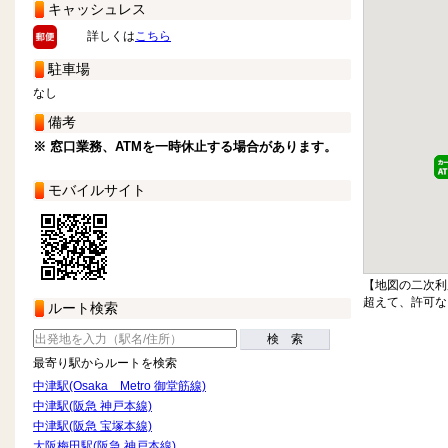
キャッシュレス
詳しくは
こちら
駐車場
なし
備考
※ 窓口業務、ATMを一時休止する場合があります。
モバイルサイト
【地図の二次利
超えて、許可な
ルート検索
検 索
最寄り駅からルートを検索
中津駅(Osaka Metro 御堂筋線)
中津駅(阪急 神戸本線)
中津駅(阪急 宝塚本線)
大阪梅田駅(阪急 神戸本線)