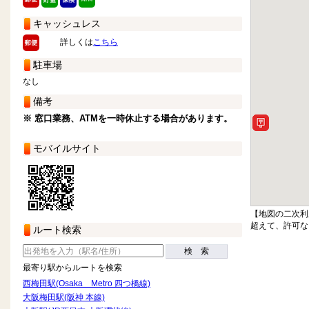
キャッシュレス
詳しくは
こちら
駐車場
なし
備考
※ 窓口業務、ATMを一時休止する場合があります。
モバイルサイト
【地図の二次利
超えて、許可な
ルート検索
検 索
最寄り駅からルートを検索
西梅田駅(Osaka Metro 四つ橋線)
大阪梅田駅(阪神 本線)