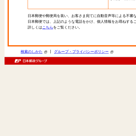
日本郵便や郵便局を装い、お客さま宛てに自動音声等による不審
日本郵便では、上記のような電話をかけ、個人情報をお尋ねする
詳しくは
こちら
をご覧ください。
|
検索のしかた
グループ・プライバシーポリシー