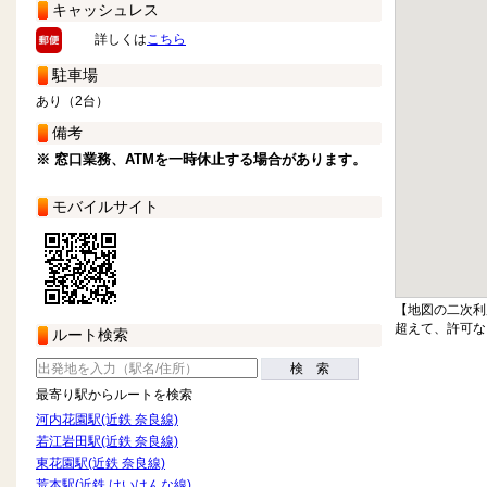
キャッシュレス
詳しくは
こちら
駐車場
あり（2台）
備考
※ 窓口業務、ATMを一時休止する場合があります。
モバイルサイト
【地図の二次利
超えて、許可な
ルート検索
検 索
最寄り駅からルートを検索
河内花園駅(近鉄 奈良線)
若江岩田駅(近鉄 奈良線)
東花園駅(近鉄 奈良線)
荒本駅(近鉄 けいはんな線)