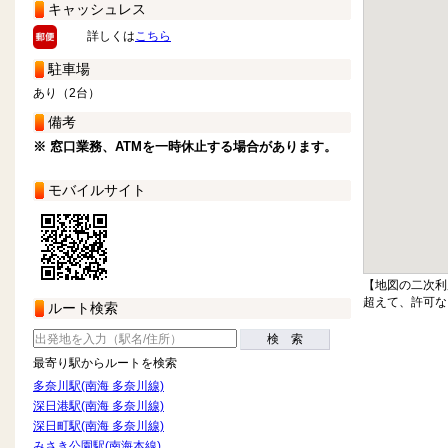
キャッシュレス
詳しくは
こちら
駐車場
あり（2台）
備考
※ 窓口業務、ATMを一時休止する場合があります。
モバイルサイト
【地図の二次利
超えて、許可な
ルート検索
検 索
最寄り駅からルートを検索
多奈川駅(南海 多奈川線)
深日港駅(南海 多奈川線)
深日町駅(南海 多奈川線)
みさき公園駅(南海本線)