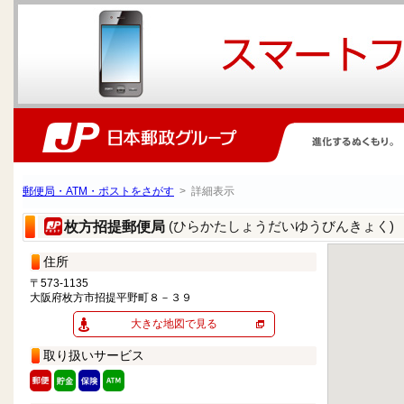
郵便局・ATM・ポストをさがす
> 詳細表示
(ひらかたしょうだいゆうびんきょく)
枚方招提郵便局
住所
〒573-1135
大阪府枚方市招提平野町８－３９
大きな地図で見る
取り扱いサービス