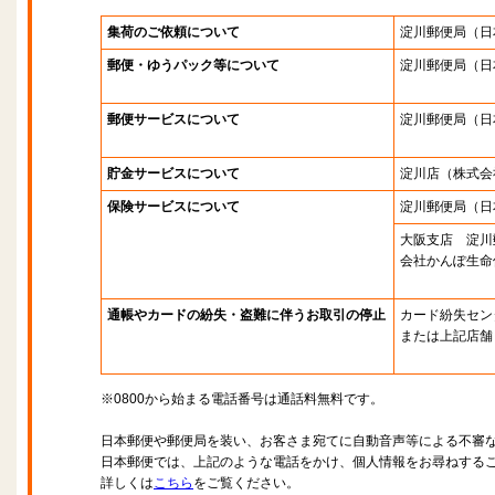
集荷のご依頼について
淀川郵便局
（日
郵便・ゆうパック等について
淀川郵便局
（日
郵便サービスについて
淀川郵便局
（日
貯金サービスについて
淀川店
（株式会
保険サービスについて
淀川郵便局
（日
大阪支店 淀川
会社かんぽ生命
通帳やカードの紛失・盗難に伴うお取引の停止
カード紛失セン
または上記店舗
※0800から始まる電話番号は通話料無料です。
日本郵便や郵便局を装い、お客さま宛てに自動音声等による不審
日本郵便では、上記のような電話をかけ、個人情報をお尋ねする
詳しくは
こちら
をご覧ください。