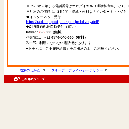
※0570から始まる電話番号はナビダイヤル（通話料有料）です
再配達のご依頼は、24時間・簡単・便利な「インターネット受付
◆インターネット受付
https://trackings.post.japanpost.jp/delivery/deli/
◆24時間再配達自動受付（電話）
0800-99
8
-
8
000（無料）
携帯電話からは
0570-046-065（有料）
※一部ご利用になれない電話機があります。
■お手元に「ご不在連絡票」をご用意の上、ご利用ください。
|
検索のしかた
グループ・プライバシーポリシー