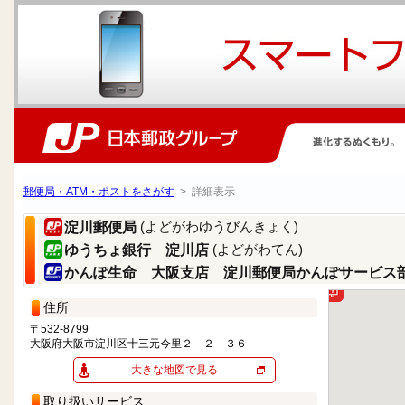
郵便局・ATM・ポストをさがす
> 詳細表示
(よどがわゆうびんきょく)
淀川郵便局
(よどがわてん)
ゆうちょ銀行 淀川店
かんぽ生命 大阪支店 淀川郵便局かんぽサービス
住所
〒532-8799
大阪府大阪市淀川区十三元今里２－２－３６
大きな地図で見る
取り扱いサービス