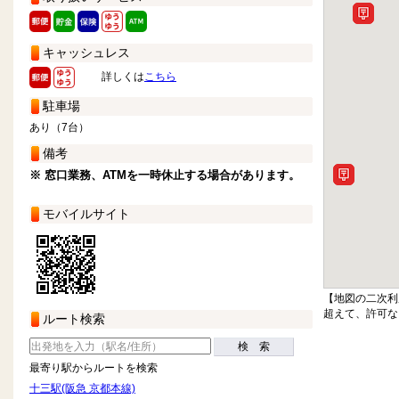
キャッシュレス
詳しくは
こちら
駐車場
あり（7台）
備考
※ 窓口業務、ATMを一時休止する場合があります。
モバイルサイト
【地図の二次利
超えて、許可な
ルート検索
検 索
最寄り駅からルートを検索
十三駅(阪急 京都本線)