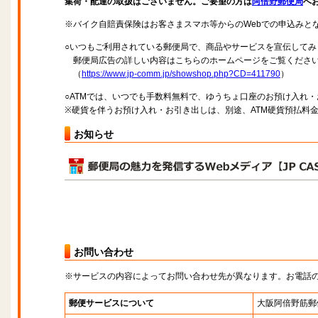
集荷・配達の取扱はございません。ご要望の方は
阿倍野郵便局
へ
※バイク自賠責保険はお客さまスマホ等からのWebでの申込みと
○いつもご利用されている郵便局で、商品やサービスを宣伝してみ
郵便局広告の詳しい内容はこちらのホームページをご覧くださ
（
https://www.jp-comm.jp/showshop.php?CD=411790
）
○ATMでは、いつでも手数料無料で、ゆうちょ口座のお預け入れ
※硬貨を伴うお預け入れ・お引き出しは、別途、ATM硬貨預払料
お知らせ
お問い合わせ
※サービスの内容によってお問い合わせ先が異なります。お電話
郵便サービスについて
大阪阿倍野筋郵