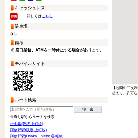
キャッシュレス
詳しくは
こちら
駐車場
なし
備考
※ 窓口業務、ATMを一時休止する場合があります。
モバイルサイト
【地図の二次利
超えて、許可な
ルート検索
検 索
最寄り駅からルートを検索
松虫駅(阪堺 上町線)
阿倍野駅(阪堺 上町線)
阿倍野駅(Osaka Metro 谷町線)