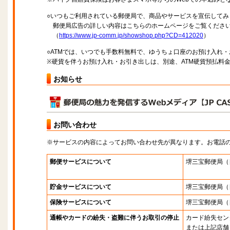
○いつもご利用されている郵便局で、商品やサービスを宣伝してみ
郵便局広告の詳しい内容はこちらのホームページをご覧くださ
（
https://www.jp-comm.jp/showshop.php?CD=412020
）
○ATMでは、いつでも手数料無料で、ゆうちょ口座のお預け入れ
※硬貨を伴うお預け入れ・お引き出しは、別途、ATM硬貨預払料
お知らせ
お問い合わせ
※サービスの内容によってお問い合わせ先が異なります。お電話
郵便サービスについて
堺三宝郵便局
（
貯金サービスについて
堺三宝郵便局
（
保険サービスについて
堺三宝郵便局
（
通帳やカードの紛失・盗難に伴うお取引の停止
カード紛失セン
または上記店舗