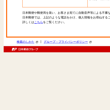
日本郵便や郵便局を装い、お客さま宛てに自動音声等による不審
日本郵便では、上記のような電話をかけ、個人情報をお尋ねする
詳しくは
こちら
をご覧ください。
|
検索のしかた
グループ・プライバシーポリシー