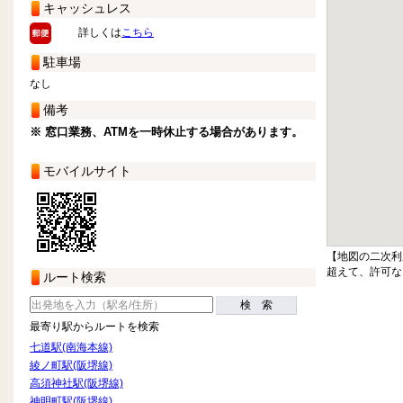
キャッシュレス
詳しくは
こちら
駐車場
なし
備考
※ 窓口業務、ATMを一時休止する場合があります。
モバイルサイト
【地図の二次利
超えて、許可な
ルート検索
検 索
最寄り駅からルートを検索
七道駅(南海本線)
綾ノ町駅(阪堺線)
高須神社駅(阪堺線)
神明町駅(阪堺線)