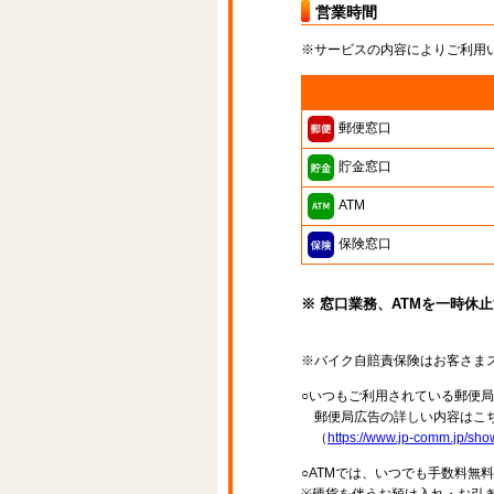
営業時間
※サービスの内容によりご利用
郵便窓口
貯金窓口
ATM
保険窓口
※ 窓口業務、ATMを一時休
※バイク自賠責保険はお客さま
○いつもご利用されている郵便
郵便局広告の詳しい内容はこち
（
https://www.jp-comm.jp/s
○ATMでは、いつでも手数料無