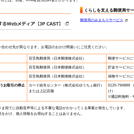
出しは、別途、ATM硬貨預払料金がかかります。
くらしを支える郵便局サ
郵便局のみまもりサービス
い合わせ先が異なります。お電話のおかけ間違いにご注意ください。
百舌鳥郵便局
（日本郵便株式会社）
郵便サービスに
百舌鳥郵便局
（日本郵便株式会社）
貯金サービスに
百舌鳥郵便局
（日本郵便株式会社）
保険サービスに
うお取引の停止
カード紛失センター
（株式会社ゆうちょ銀行）
0120-7948
または上記店舗
け）
※通話料無料・
さま宛てに自動音声等による不審な電話がかかってくる事案が発生しています。
話をかけ、個人情報をお尋ねすることはありません。
。