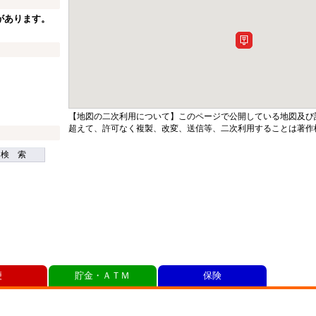
があります。
【地図の二次利用について】このページで公開している地図及び
超えて、許可なく複製、改変、送信等、二次利用することは著作
検 索
便
貯金・ＡＴＭ
保険