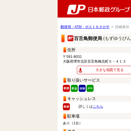
郵便局・ATM・ポストをさがす
> 詳細表示
(もずゆうびん
百舌鳥郵便局
住所
〒591-8031
大阪府堺市北区百舌鳥梅北町５－４１３
大きな地図で見る
取り扱いサービス
キャッシュレス
詳しくは
こちら
駐車場
あり（1台）