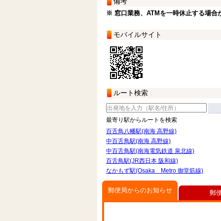
備考
※ 窓口業務、ATMを一時休止する場合
モバイルサイト
ルート検索
最寄り駅からルートを検索
百舌鳥八幡駅(南海 高野線)
中百舌鳥駅(南海 高野線)
中百舌鳥駅(南海電気鉄道 泉北線)
百舌鳥駅(JR西日本 阪和線)
なかもず駅(Osaka Metro 御堂筋線)
郵便局からのお知らせ
郵