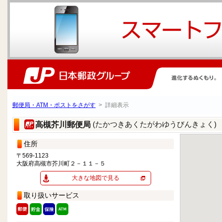
郵便局・ATM・ポストをさがす
> 詳細表示
(たかつきあくたがわゆうびんきょく)
高槻芥川郵便局
住所
〒569-1123
大阪府高槻市芥川町２－１１－５
大きな地図で見る
取り扱いサービス