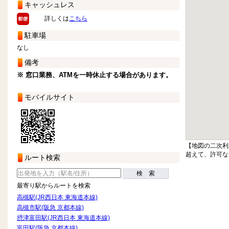
キャッシュレス
詳しくは
こちら
駐車場
なし
備考
※ 窓口業務、ATMを一時休止する場合があります。
モバイルサイト
【地図の二次利
超えて、許可な
ルート検索
検 索
最寄り駅からルートを検索
高槻駅(JR西日本 東海道本線)
高槻市駅(阪急 京都本線)
摂津富田駅(JR西日本 東海道本線)
富田駅(阪急 京都本線)