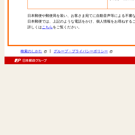
日本郵便や郵便局を装い、お客さま宛てに自動音声等による不審
日本郵便では、上記のような電話をかけ、個人情報をお尋ねする
詳しくは
こちら
をご覧ください。
|
検索のしかた
グループ・プライバシーポリシー