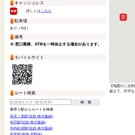
キャッシュレス
詳しくは
こちら
駐車場
あり（4台）
備考
※ 窓口業務、ATMを一時休止する場合があります。
モバイルサイト
【地図の二次利
超えて、許可な
ルート検索
検 索
最寄り駅からルートを検索
高見ノ里駅(近鉄 南大阪線)
布忍駅(近鉄 南大阪線)
河内松原駅(近鉄 南大阪線)
初芝駅(南海 高野線)