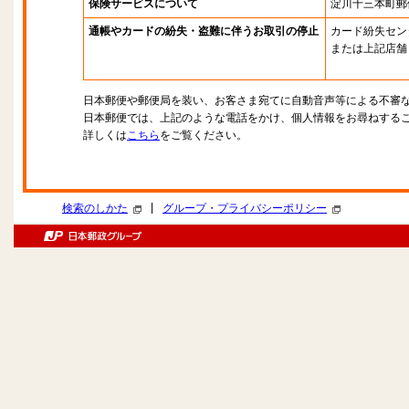
保険サービスについて
淀川十三本町郵
通帳やカードの紛失・盗難に伴うお取引の停止
カード紛失セン
または上記店舗
日本郵便や郵便局を装い、お客さま宛てに自動音声等による不審
日本郵便では、上記のような電話をかけ、個人情報をお尋ねする
詳しくは
こちら
をご覧ください。
|
検索のしかた
グループ・プライバシーポリシー