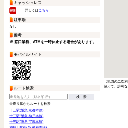
キャッシュレス
詳しくは
こちら
駐車場
なし
備考
※ 窓口業務、ATMを一時休止する場合があります。
モバイルサイト
【地図の二次利
超えて、許可な
ルート検索
検 索
最寄り駅からルートを検索
十三駅(阪急 京都本線)
十三駅(阪急 神戸本線)
十三駅(阪急 宝塚本線)
神崎川駅(阪急 神戸本線)