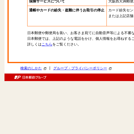
保険サービスについて
大阪西天満郵便
通帳やカードの紛失・盗難に伴うお取引の停止
カード紛失セン
または上記店舗
日本郵便や郵便局を装い、お客さま宛てに自動音声等による不審
日本郵便では、上記のような電話をかけ、個人情報をお尋ねする
詳しくは
こちら
をご覧ください。
|
検索のしかた
グループ・プライバシーポリシー