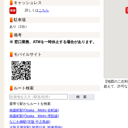
キャッシュレス
詳しくは
こちら
駐車場
あり（2台）
備考
※ 窓口業務、ATMを一時休止する場合があります。
モバイルサイト
【地図の二次利
超えて、許可な
ルート検索
検 索
最寄り駅からルートを検索
南森町駅(Osaka Metro 谷町線)
南森町駅(Osaka Metro 堺筋線)
なにわ橋駅(京阪 中之島線)
大阪天満宮駅(JR西日本 JR東西線)