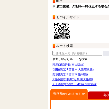
備考
※ 窓口業務、ATMを一時休止する場合
モバイルサイト
ルート検索
最寄り駅からルートを検索
河堀口駅(近鉄 南大阪線)
寺田町駅(JR西日本 大阪環状線)
美章園駅(JR西日本 阪和線)
大阪阿部野橋駅(近鉄 南大阪線)
天王寺駅(Osaka Metro 御堂筋線)
郵便局からのお知らせ
郵