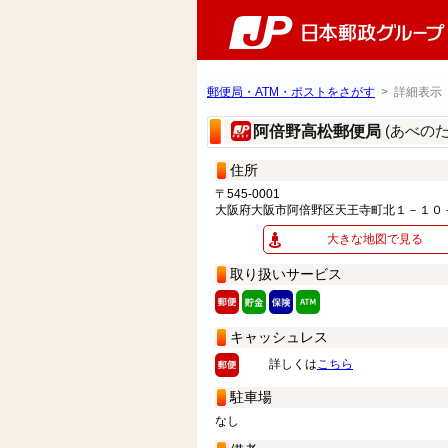
郵便局・ATM・ポストをさがす
> 詳細表示
(あべの
阿倍野高松郵便局
住所
〒545-0001
大阪府大阪市阿倍野区天王寺町北１－１０
大きな地図で見る
取り扱いサービス
キャッシュレス
詳しくは
こちら
駐車場
なし