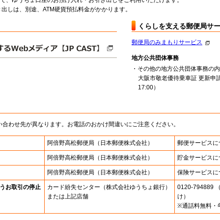
料で、ゆうちょ口座のお預け入れ・お引き出しをご利用いただけます。
出しは、別途、ATM硬貨預払料金がかかります。
くらしを支える郵便局サ
郵便局のみまもりサービス
地方公共団体事務
・その他の地方公共団体事務の内
大阪市敬老優待乗車証 更新申請
17:00）
い合わせ先が異なります。お電話のおかけ間違いにご注意ください。
阿倍野高松郵便局
（日本郵便株式会社）
郵便サービスに
阿倍野高松郵便局
（日本郵便株式会社）
貯金サービスに
阿倍野高松郵便局
（日本郵便株式会社）
保険サービスに
うお取引の停止
カード紛失センター
（株式会社ゆうちょ銀行）
0120-7948
または上記店舗
け）
※通話料無料・