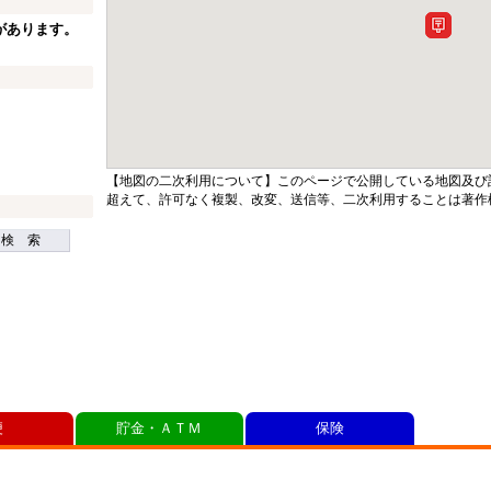
があります。
【地図の二次利用について】このページで公開している地図及び
超えて、許可なく複製、改変、送信等、二次利用することは著作
検 索
便
貯金・ＡＴＭ
保険