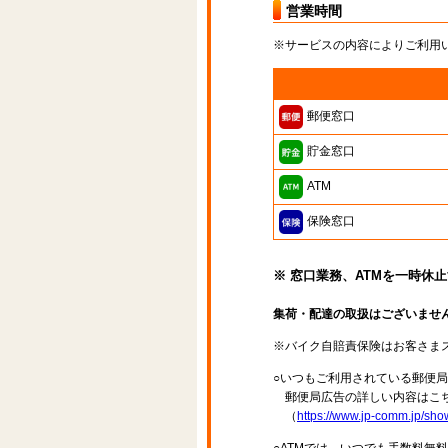
営業時間
※サービスの内容によりご利用
郵便窓口
貯金窓口
ATM
保険窓口
※ 窓口業務、ATMを一時休
集荷・配達の取扱はございませ
※バイク自賠責保険はお客さま
○いつもご利用されている郵便
郵便局広告の詳しい内容はこち
（
https://www.jp-comm.jp/s