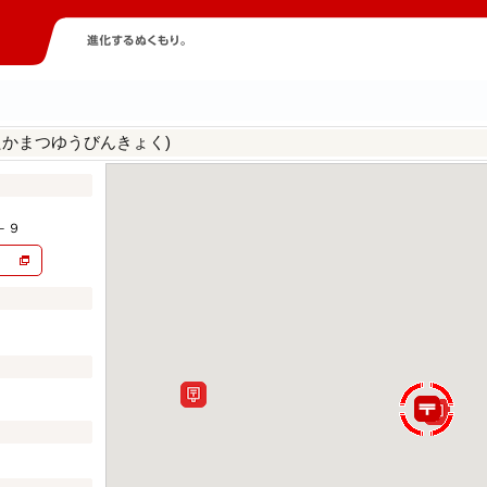
たかまつゆうびんきょく)
－９