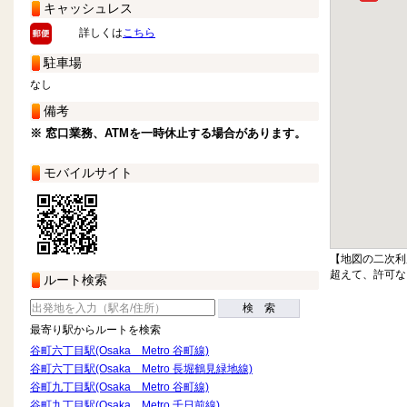
キャッシュレス
詳しくは
こちら
駐車場
なし
備考
※ 窓口業務、ATMを一時休止する場合があります。
モバイルサイト
【地図の二次利
超えて、許可な
ルート検索
検 索
最寄り駅からルートを検索
谷町六丁目駅(Osaka Metro 谷町線)
谷町六丁目駅(Osaka Metro 長堀鶴見緑地線)
谷町九丁目駅(Osaka Metro 谷町線)
谷町九丁目駅(Osaka Metro 千日前線)