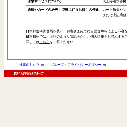
保険サービスについて
天王寺清水谷郵
通帳やカードの紛失・盗難に伴うお取引の停止
カード紛失セン
または上記店舗
日本郵便や郵便局を装い、お客さま宛てに自動音声等による不審
日本郵便では、上記のような電話をかけ、個人情報をお尋ねする
詳しくは
こちら
をご覧ください。
|
検索のしかた
グループ・プライバシーポリシー