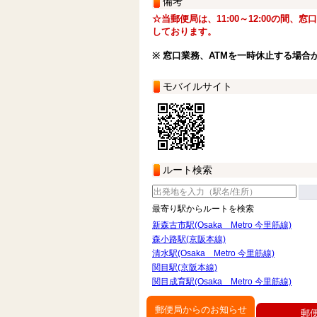
備考
☆当郵便局は、11:00～12:00の間、
しております。
※ 窓口業務、ATMを一時休止する場合
モバイルサイト
ルート検索
最寄り駅からルートを検索
新森古市駅(Osaka Metro 今里筋線)
森小路駅(京阪本線)
清水駅(Osaka Metro 今里筋線)
関目駅(京阪本線)
関目成育駅(Osaka Metro 今里筋線)
郵便局からのお知らせ
郵