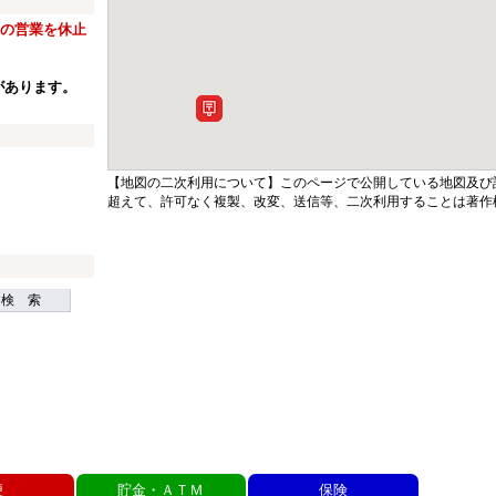
窓口の営業を休止
があります。
【地図の二次利用について】このページで公開している地図及び
超えて、許可なく複製、改変、送信等、二次利用することは著作
検 索
便
貯金・ＡＴＭ
保険