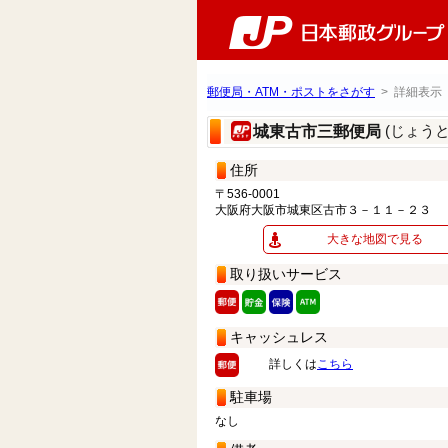
郵便局・ATM・ポストをさがす
> 詳細表示
(じょう
城東古市三郵便局
住所
〒536-0001
大阪府大阪市城東区古市３－１１－２３
大きな地図で見る
取り扱いサービス
キャッシュレス
詳しくは
こちら
駐車場
なし