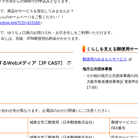
スマホ等からのWebでの申込みとなります。
局で、商品やサービスを宣伝してみませんか？
らのホームページをご覧ください！！
howshop.php?CD=415160
）
料で、ゆうちょ口座のお預け入れ・お引き出しをご利用いただけます。
出しは、別途、ATM硬貨預払料金がかかります。
くらしを支える郵便局サ
郵便局のみまもりサービス
地方公共団体事務
・その他の地方公共団体事務の内
大阪市敬老優待乗車証 更新申請
17:00）
い合わせ先が異なります。お電話のおかけ間違いにご注意ください。
城東古市三郵便局
（日本郵便株式会社）
郵便サービスに
FAX番号
城東古市三郵便局
（日本郵便株式会社）
貯金サービスに