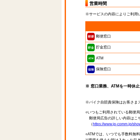
営業時間
※サービスの内容によりご利用
郵便窓口
貯金窓口
ATM
保険窓口
※ 窓口業務、ATMを一時休
※バイク自賠責保険はお客さま
○いつもご利用されている郵便
郵便局広告の詳しい内容はこち
（
https://www.jp-comm.jp/s
○ATMでは、いつでも手数料無