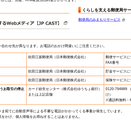
出しは、別途、ATM硬貨預払料金がかかります。
くらしを支える郵便局サ
郵便局のみまもりサービス
い合わせ先が異なります。お電話のおかけ間違いにご注意ください。
吹田江坂郵便局
（日本郵便株式会社）
郵便サービスに
FAX番号
吹田江坂郵便局
（日本郵便株式会社）
貯金サービスに
吹田江坂郵便局
（日本郵便株式会社）
保険サービスに
うお取引の停止
カード紛失センター
（株式会社ゆうちょ銀行）
0120-7948
または上記店舗
け）
※通話料無料・
さま宛てに自動音声等による不審な電話がかかってくる事案が発生しています。
話をかけ、個人情報をお尋ねすることはありません。
。