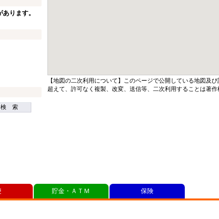
があります。
【地図の二次利用について】このページで公開している地図及び
超えて、許可なく複製、改変、送信等、二次利用することは著作
検 索
便
貯金・ＡＴＭ
保険