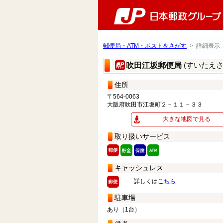
郵便局・ATM・ポストをさがす
> 詳細表示
(すいたえ
吹田江坂郵便局
住所
〒564-0063
大阪府吹田市江坂町２－１１－３３
大きな地図で見る
取り扱いサービス
キャッシュレス
詳しくは
こちら
駐車場
あり（1台）