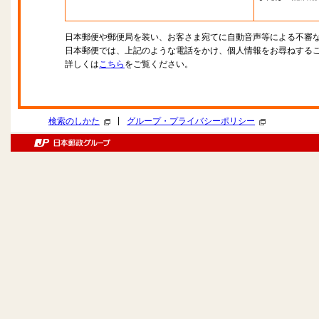
日本郵便や郵便局を装い、お客さま宛てに自動音声等による不審
日本郵便では、上記のような電話をかけ、個人情報をお尋ねする
詳しくは
こちら
をご覧ください。
|
検索のしかた
グループ・プライバシーポリシー