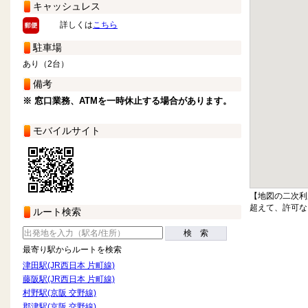
キャッシュレス
詳しくは
こちら
駐車場
あり（2台）
備考
※ 窓口業務、ATMを一時休止する場合があります。
モバイルサイト
【地図の二次利
超えて、許可な
ルート検索
検 索
最寄り駅からルートを検索
津田駅(JR西日本 片町線)
藤阪駅(JR西日本 片町線)
村野駅(京阪 交野線)
郡津駅(京阪 交野線)