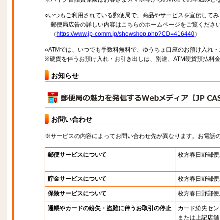
○いつもご利用されている郵便局で、商品やサービスを宣伝してみ
郵便局広告の詳しい内容はこちらのホームページをご覧くださ
（
https://www.jp-comm.jp/showshop.php?CD=416440
）
○ATMでは、いつでも手数料無料で、ゆうちょ口座のお預け入れ
※硬貨を伴うお預け入れ・お引き出しは、別途、ATM硬貨預払料
お知らせ
お問い合わせ
※サービスの内容によってお問い合わせ先が異なります。お電話
郵便サービスについて
枚方春日野郵便
貯金サービスについて
枚方春日野郵便
保険サービスについて
枚方春日野郵便
通帳やカードの紛失・盗難に伴うお取引の停止
カード紛失セン
または上記店舗