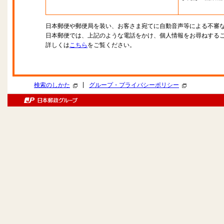
日本郵便や郵便局を装い、お客さま宛てに自動音声等による不審
日本郵便では、上記のような電話をかけ、個人情報をお尋ねする
詳しくは
こちら
をご覧ください。
|
検索のしかた
グループ・プライバシーポリシー