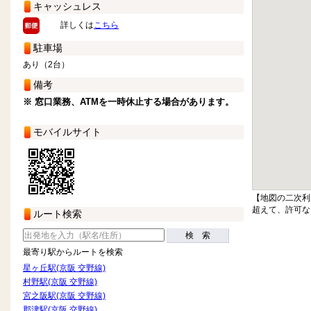
キャッシュレス
詳しくは
こちら
駐車場
あり（2台）
備考
※ 窓口業務、ATMを一時休止する場合があります。
モバイルサイト
【地図の二次利
超えて、許可な
ルート検索
検 索
最寄り駅からルートを検索
星ヶ丘駅(京阪 交野線)
村野駅(京阪 交野線)
宮之阪駅(京阪 交野線)
郡津駅(京阪 交野線)