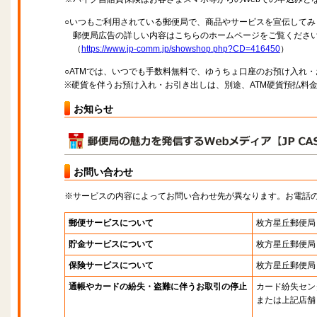
○いつもご利用されている郵便局で、商品やサービスを宣伝してみ
郵便局広告の詳しい内容はこちらのホームページをご覧くださ
（
https://www.jp-comm.jp/showshop.php?CD=416450
）
○ATMでは、いつでも手数料無料で、ゆうちょ口座のお預け入れ
※硬貨を伴うお預け入れ・お引き出しは、別途、ATM硬貨預払料
お知らせ
お問い合わせ
※サービスの内容によってお問い合わせ先が異なります。お電話
郵便サービスについて
枚方星丘郵便局
貯金サービスについて
枚方星丘郵便局
保険サービスについて
枚方星丘郵便局
通帳やカードの紛失・盗難に伴うお取引の停止
カード紛失セン
または上記店舗