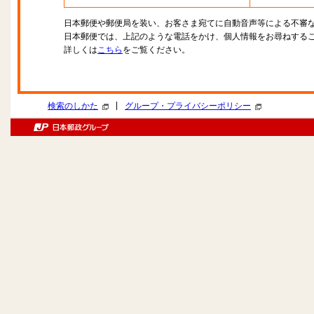
日本郵便や郵便局を装い、お客さま宛てに自動音声等による不審
日本郵便では、上記のような電話をかけ、個人情報をお尋ねする
詳しくは
こちら
をご覧ください。
|
検索のしかた
グループ・プライバシーポリシー