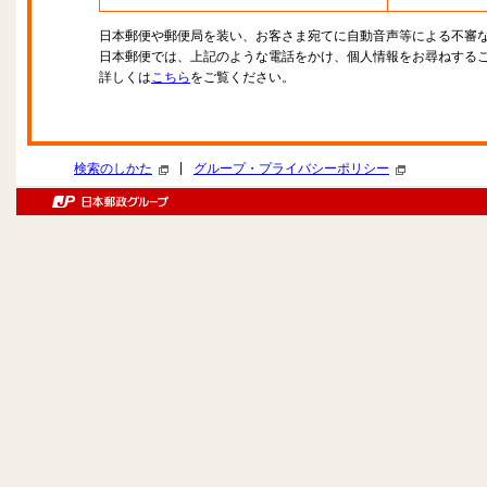
日本郵便や郵便局を装い、お客さま宛てに自動音声等による不審
日本郵便では、上記のような電話をかけ、個人情報をお尋ねする
詳しくは
こちら
をご覧ください。
|
検索のしかた
グループ・プライバシーポリシー