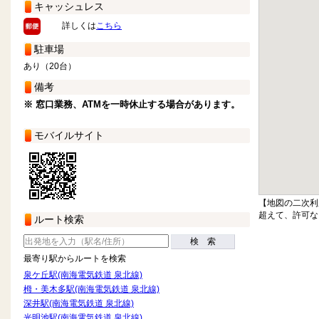
キャッシュレス
詳しくは
こちら
駐車場
あり（20台）
備考
※ 窓口業務、ATMを一時休止する場合があります。
モバイルサイト
【地図の二次利
超えて、許可な
ルート検索
検 索
最寄り駅からルートを検索
泉ケ丘駅(南海電気鉄道 泉北線)
栂・美木多駅(南海電気鉄道 泉北線)
深井駅(南海電気鉄道 泉北線)
光明池駅(南海電気鉄道 泉北線)