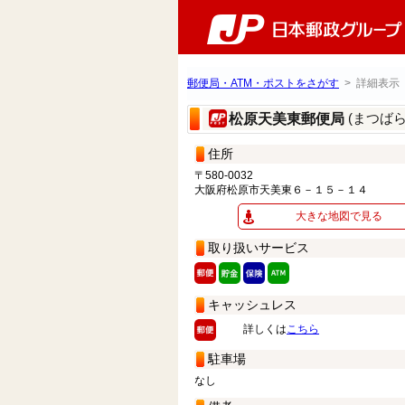
郵便局・ATM・ポストをさがす
> 詳細表示
(まつば
松原天美東郵便局
住所
〒580-0032
大阪府松原市天美東６－１５－１４
大きな地図で見る
取り扱いサービス
キャッシュレス
詳しくは
こちら
駐車場
なし