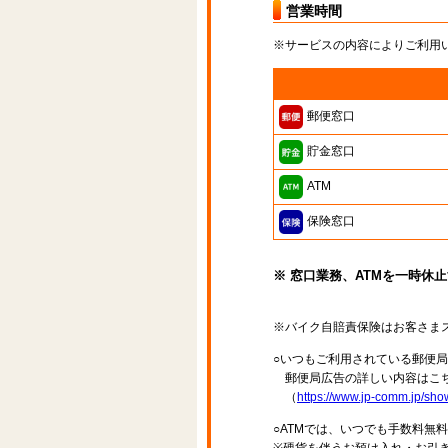
営業時間
※サービスの内容によりご利用
郵便窓口
貯金窓口
ATM
保険窓口
※ 窓口業務、ATMを一時休
※バイク自賠責保険はお客さま
○いつもご利用されている郵便
郵便局広告の詳しい内容はこち
（
https://www.jp-comm.jp/s
○ATMでは、いつでも手数料無