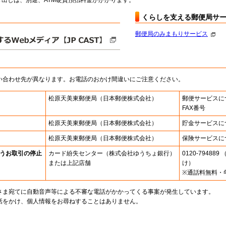
出しは、別途、ATM硬貨預払料金がかかります。
くらしを支える郵便局サ
郵便局のみまもりサービス
い合わせ先が異なります。お電話のおかけ間違いにご注意ください。
松原天美東郵便局
（日本郵便株式会社）
郵便サービスに
FAX番号
松原天美東郵便局
（日本郵便株式会社）
貯金サービスに
松原天美東郵便局
（日本郵便株式会社）
保険サービスに
うお取引の停止
カード紛失センター
（株式会社ゆうちょ銀行）
0120-7948
または上記店舗
け）
※通話料無料・
さま宛てに自動音声等による不審な電話がかかってくる事案が発生しています。
話をかけ、個人情報をお尋ねすることはありません。
。