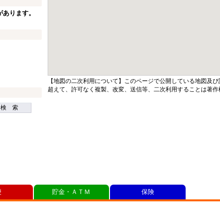
があります。
【地図の二次利用について】このページで公開している地図及び
超えて、許可なく複製、改変、送信等、二次利用することは著作
検 索
便
貯金・ＡＴＭ
保険