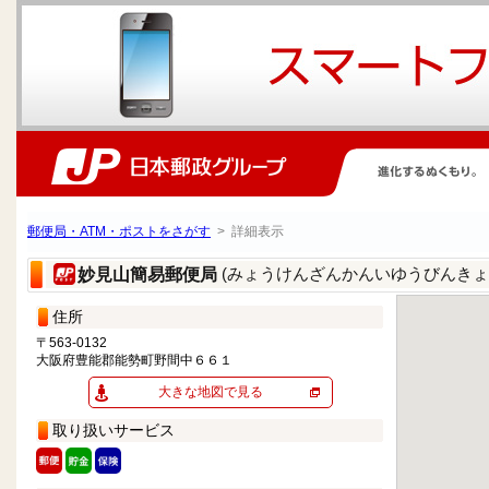
郵便局・ATM・ポストをさがす
> 詳細表示
(みょうけんざんかんいゆうびんきょ
妙見山簡易郵便局
住所
〒563-0132
大阪府豊能郡能勢町野間中６６１
大きな地図で見る
取り扱いサービス