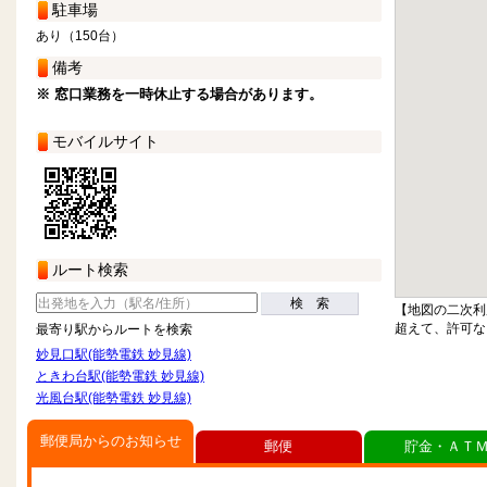
駐車場
あり（150台）
備考
※ 窓口業務を一時休止する場合があります。
モバイルサイト
ルート検索
検 索
【地図の二次利
超えて、許可な
最寄り駅からルートを検索
妙見口駅(能勢電鉄 妙見線)
ときわ台駅(能勢電鉄 妙見線)
光風台駅(能勢電鉄 妙見線)
郵便局からのお知らせ
郵便
貯金・ＡＴ