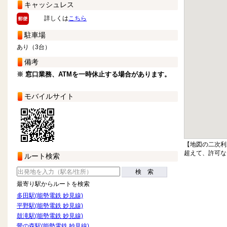
キャッシュレス
詳しくは
こちら
駐車場
あり（3台）
備考
※ 窓口業務、ATMを一時休止する場合があります。
モバイルサイト
【地図の二次利
超えて、許可な
ルート検索
検 索
最寄り駅からルートを検索
多田駅(能勢電鉄 妙見線)
平野駅(能勢電鉄 妙見線)
鼓滝駅(能勢電鉄 妙見線)
鶯の森駅(能勢電鉄 妙見線)