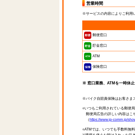
営業時間
※サービスの内容によりご利用
郵便窓口
貯金窓口
ATM
保険窓口
※ 窓口業務、ATMを一時休
※バイク自賠責保険はお客さま
○いつもご利用されている郵便
郵便局広告の詳しい内容はこち
（
https://www.jp-comm.jp/s
○ATMでは、いつでも手数料無