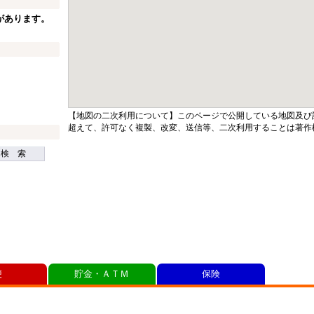
があります。
【地図の二次利用について】このページで公開している地図及び
超えて、許可なく複製、改変、送信等、二次利用することは著作
検 索
便
貯金・ＡＴＭ
保険