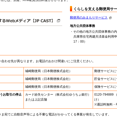
出しは、別途、ATM硬貨預払料金がかかります。
くらしを支える郵便局サ
郵便局のみまもりサービス
地方公共団体事務
・その他の地方公共団体事務の内
兵庫県住宅再建共済基金利用申
17：00）
い合わせ先が異なります。お電話のおかけ間違いにご注意ください。
城崎郵便局
（日本郵便株式会社）
郵便サービスに
城崎郵便局
（日本郵便株式会社）
貯金サービスに
城崎郵便局
（日本郵便株式会社）
保険サービスに
うお取引の停止
カード紛失センター
（株式会社ゆうちょ銀行）
0120-7948
または上記店舗
け）
※通話料無料・
さま宛てに自動音声等による不審な電話がかかってくる事案が発生しています。