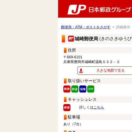
郵便局・ATM・ポストをさがす
> 詳細表示
(きのさきゆうび
城崎郵便局
住所
〒669-6101
兵庫県豊岡市城崎町湯島５３２－２
大きな地図で見る
取り扱いサービス
キャッシュレス
詳しくは
こちら
駐車場
あり（7台）