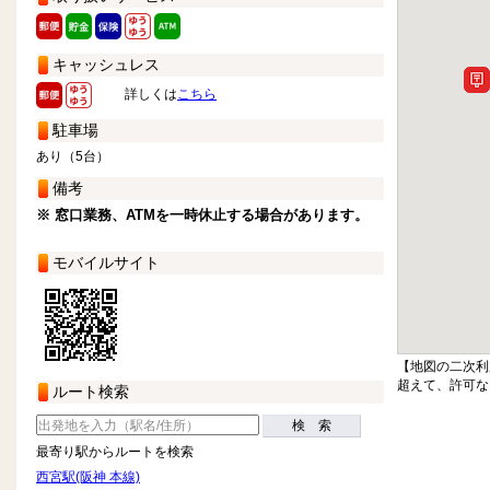
キャッシュレス
詳しくは
こちら
駐車場
あり（5台）
備考
※ 窓口業務、ATMを一時休止する場合があります。
モバイルサイト
【地図の二次利
超えて、許可な
ルート検索
検 索
最寄り駅からルートを検索
西宮駅(阪神 本線)