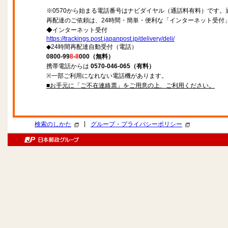
※0570から始まる電話番号はナビダイヤル（通話料有料）です
再配達のご依頼は、24時間・簡単・便利な「インターネット受付
◆インターネット受付
https://trackings.post.japanpost.jp/delivery/deli/
◆24時間再配達自動受付（電話）
0800-99
8
-
8
000（無料）
携帯電話からは
0570-046-065（有料）
※一部ご利用になれない電話機があります。
■お手元に「ご不在連絡票」をご用意の上、ご利用ください。
|
検索のしかた
グループ・プライバシーポリシー