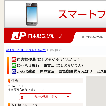
郵便局・ATM・ポストをさがす
> 詳細表示
(にしのみやゆうびんきょく)
西宮郵便局
(にしのみやてん)
ゆうちょ銀行 西宮店
かんぽ生命 神戸支店 西宮郵便局かんぽサービス
住所
〒662-8799
兵庫県西宮市和上町６－２８
大きな地図で見る
取り扱いサービス