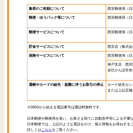
集荷のご依頼について
西宮郵便局
（日
郵便・ゆうパック等について
西宮郵便局
（日
郵便サービスについて
西宮郵便局
（日
貯金サービスについて
西宮店
（株式会
保険サービスについて
西宮郵便局
（日
神戸支店 西宮
会社かんぽ生命
通帳やカードの紛失・盗難に伴うお取引の停止
カード紛失セン
または上記店舗
※0800から始まる電話番号は通話料無料です。
日本郵便や郵便局を装い、お客さま宛てに自動音声等による不審
日本郵便では、上記のような電話をかけ、個人情報をお尋ねする
詳しくは
こちら
をご覧ください。