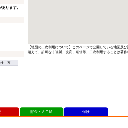
があります。
【地図の二次利用について】このページで公開している地図及び
超えて、許可なく複製、改変、送信等、二次利用することは著作
検 索
便
貯金・ＡＴＭ
保険