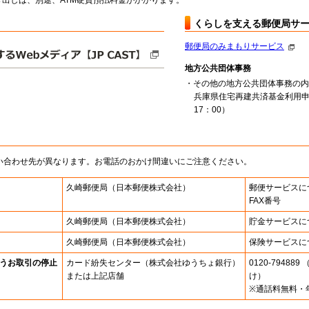
出しは、別途、ATM硬貨預払料金がかかります。
くらしを支える郵便局サ
郵便局のみまもりサービス
地方公共団体事務
・その他の地方公共団体事務の内
兵庫県住宅再建共済基金利用申
17：00）
い合わせ先が異なります。お電話のおかけ間違いにご注意ください。
久崎郵便局
（日本郵便株式会社）
郵便サービスに
FAX番号
久崎郵便局
（日本郵便株式会社）
貯金サービスに
久崎郵便局
（日本郵便株式会社）
保険サービスに
うお取引の停止
カード紛失センター
（株式会社ゆうちょ銀行）
0120-7948
または上記店舗
け）
※通話料無料・