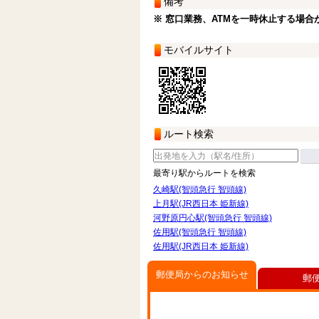
備考
※ 窓口業務、ATMを一時休止する場合
モバイルサイト
ルート検索
最寄り駅からルートを検索
久崎駅(智頭急行 智頭線)
上月駅(JR西日本 姫新線)
河野原円心駅(智頭急行 智頭線)
佐用駅(智頭急行 智頭線)
佐用駅(JR西日本 姫新線)
郵便局からのお知らせ
郵