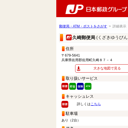
郵便局・ATM・ポストをさがす
> 詳細表示
(くざきゆうびん
久崎郵便局
住所
〒679-5641
兵庫県佐用郡佐用町久崎８７－４
大きな地図で見る
取り扱いサービス
キャッシュレス
詳しくは
こちら
駐車場
あり（2台）