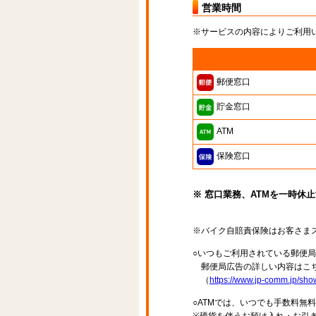
営業時間
※サービスの内容によりご利用
郵便窓口
貯金窓口
ATM
保険窓口
※ 窓口業務、ATMを一時休
※バイク自賠責保険はお客さま
○いつもご利用されている郵便
郵便局広告の詳しい内容はこち
（
https://www.jp-comm.jp/s
○ATMでは、いつでも手数料無