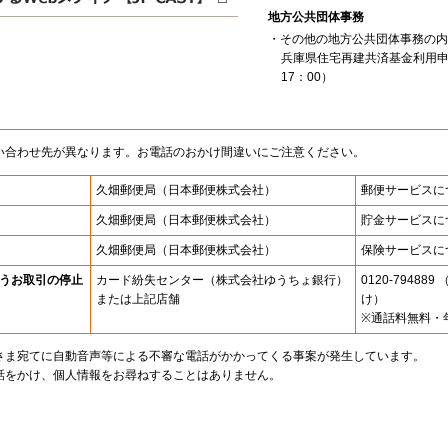
地方公共団体事務
・その他の地方公共団体事務の内
兵庫県住宅再建共済基金利用申
17：00）
い合わせ先が異なります。お電話のおかけ間違いにご注意ください。
久畑郵便局
（日本郵便株式会社）
郵便サービスに
久畑郵便局
（日本郵便株式会社）
貯金サービスに
久畑郵便局
（日本郵便株式会社）
保険サービスに
うお取引の停止
カード紛失センター
（株式会社ゆうちょ銀行）
0120-7948
または上記店舗
け）
※通話料無料・
さま宛てに自動音声等による不審な電話がかかってくる事案が発生しています。
話をかけ、個人情報をお尋ねすることはありません。
。