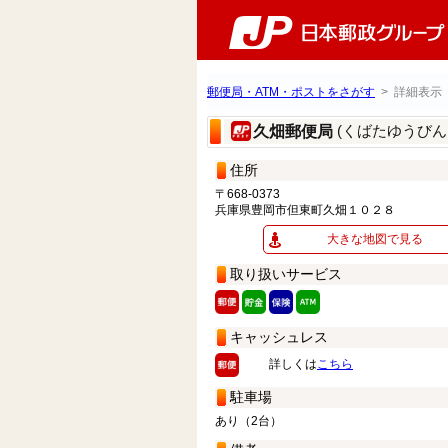
郵便局・ATM・ポストをさがす
> 詳細表示
(くばたゆうびん
久畑郵便局
住所
〒668-0373
兵庫県豊岡市但東町久畑１０２８
大きな地図で見る
取り扱いサービス
キャッシュレス
詳しくは
こちら
駐車場
あり（2台）