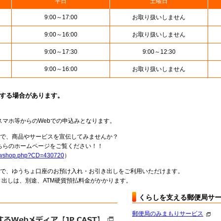
平日
土曜日
9:00～17:00
お取り扱いしません
9:00～16:00
お取り扱いしません
9:00～17:30
9:00～12:30
9:00～16:00
お取り扱いしません
止する場合があります。
スマホ等からのWebでの申込みとなります。
局で、商品やサービスを宣伝してみませんか？
らのホームページをご覧ください！！
howshop.php?CD=430720
）
料で、ゆうちょ口座のお預け入れ・お引き出しをご利用いただけます。
出しは、別途、ATM硬貨預払料金がかかります。
くらしを支える郵便局サ
郵便局のみまもりサービス