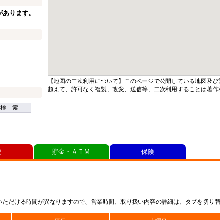
があります。
【地図の二次利用について】このページで公開している地図及び
超えて、許可なく複製、改変、送信等、二次利用することは著作
検 索
便
貯金・ＡＴＭ
保険
いただける時間が異なりますので、営業時間、取り扱い内容の詳細は、タブを切り