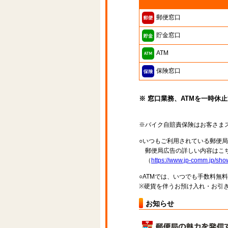
郵便窓口
貯金窓口
ATM
保険窓口
※ 窓口業務、ATMを一時休
※バイク自賠責保険はお客さま
○いつもご利用されている郵便
郵便局広告の詳しい内容はこち
（
https://www.jp-comm.jp/s
○ATMでは、いつでも手数料無
※硬貨を伴うお預け入れ・お引き
お知らせ