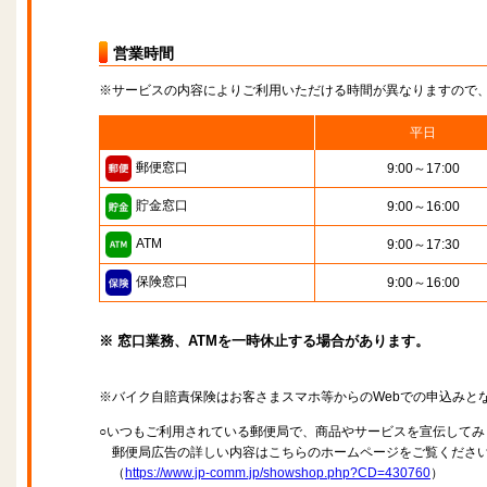
営業時間
※サービスの内容によりご利用いただける時間が異なりますので
平日
郵便窓口
9:00～17:00
貯金窓口
9:00～16:00
ATM
9:00～17:30
保険窓口
9:00～16:00
※ 窓口業務、ATMを一時休止する場合があります。
※バイク自賠責保険はお客さまスマホ等からのWebでの申込みと
○いつもご利用されている郵便局で、商品やサービスを宣伝してみ
郵便局広告の詳しい内容はこちらのホームページをご覧くださ
（
https://www.jp-comm.jp/showshop.php?CD=430760
）