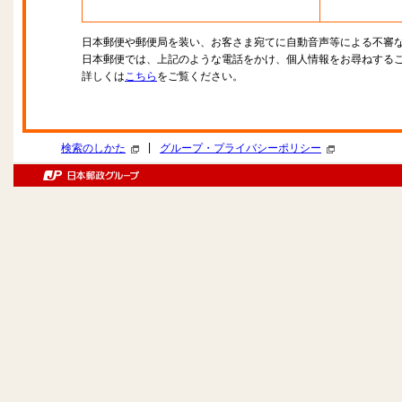
日本郵便や郵便局を装い、お客さま宛てに自動音声等による不審
日本郵便では、上記のような電話をかけ、個人情報をお尋ねする
詳しくは
こちら
をご覧ください。
|
検索のしかた
グループ・プライバシーポリシー