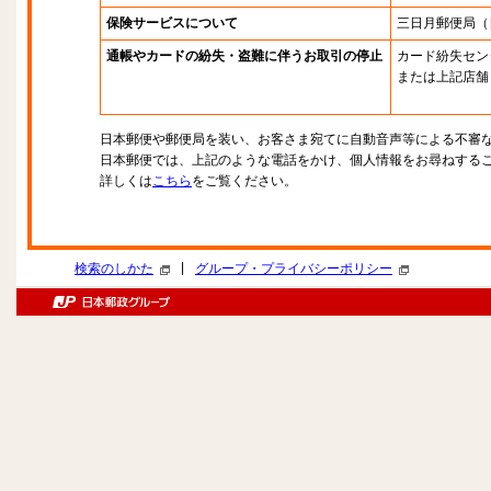
保険サービスについて
三日月郵便局
（
通帳やカードの紛失・盗難に伴うお取引の停止
カード紛失セン
または上記店舗
日本郵便や郵便局を装い、お客さま宛てに自動音声等による不審
日本郵便では、上記のような電話をかけ、個人情報をお尋ねする
詳しくは
こちら
をご覧ください。
|
検索のしかた
グループ・プライバシーポリシー