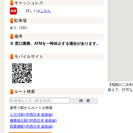
キャッシュレス
詳しくは
こちら
駐車場
あり（3台）
備考
※ 窓口業務、ATMを一時休止する場合があります。
モバイルサイト
【地図の二次利
超えて、許可な
ルート検索
検 索
最寄り駅からルートを検索
三日月駅(JR西日本 姫新線)
播磨徳久駅(JR西日本 姫新線)
西栗栖駅(JR西日本 姫新線)