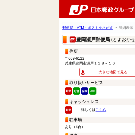
郵便局・ATM・ポストをさがす
> 詳細表示
(とよおか
豊岡瀬戸郵便局
住所
〒669-6122
兵庫県豊岡市瀬戸１１８－１６
大きな地図で見る
取り扱いサービス
キャッシュレス
詳しくは
こちら
駐車場
あり（4台）