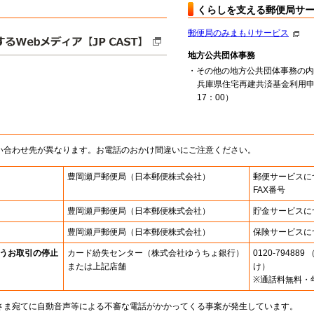
くらしを支える郵便局サ
郵便局のみまもりサービス
地方公共団体事務
・その他の地方公共団体事務の内
兵庫県住宅再建共済基金利用申
17：00）
い合わせ先が異なります。お電話のおかけ間違いにご注意ください。
豊岡瀬戸郵便局
（日本郵便株式会社）
郵便サービスに
FAX番号
豊岡瀬戸郵便局
（日本郵便株式会社）
貯金サービスに
豊岡瀬戸郵便局
（日本郵便株式会社）
保険サービスに
うお取引の停止
カード紛失センター
（株式会社ゆうちょ銀行）
0120-7948
または上記店舗
け）
※通話料無料・
さま宛てに自動音声等による不審な電話がかかってくる事案が発生しています。