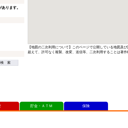
があります。
【地図の二次利用について】このページで公開している地図及び
超えて、許可なく複製、改変、送信等、二次利用することは著作
検 索
便
貯金・ＡＴＭ
保険