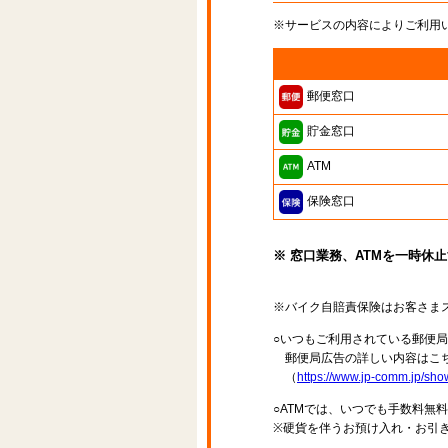
※サービスの内容によりご利用
郵便窓口
貯金窓口
ATM
保険窓口
※ 窓口業務、ATMを一時休
※バイク自賠責保険はお客さま
○いつもご利用されている郵便
郵便局広告の詳しい内容はこち
（
https://www.jp-comm.jp/s
○ATMでは、いつでも手数料無
※硬貨を伴うお預け入れ・お引き