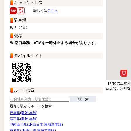
キャッシュレス
詳しくは
こちら
駐車場
あり（7台）
備考
※ 窓口業務、ATMを一時休止する場合があります。
モバイルサイト
【地図の二次利
超えて、許可な
ルート検索
検 索
最寄り駅からルートを検索
芦屋駅(阪神 本線)
深江駅(阪神 本線)
甲南山手駅(JR西日本 東海道本線)
芦屋駅(JR西日本 東海道本線)