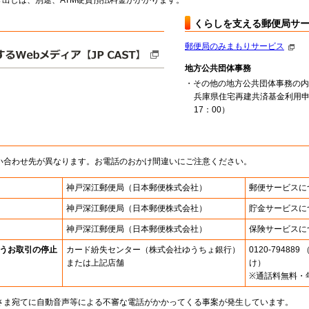
出しは、別途、ATM硬貨預払料金がかかります。
くらしを支える郵便局サ
郵便局のみまもりサービス
地方公共団体事務
・その他の地方公共団体事務の内
兵庫県住宅再建共済基金利用申
17：00）
い合わせ先が異なります。お電話のおかけ間違いにご注意ください。
神戸深江郵便局
（日本郵便株式会社）
郵便サービスに
神戸深江郵便局
（日本郵便株式会社）
貯金サービスに
神戸深江郵便局
（日本郵便株式会社）
保険サービスに
うお取引の停止
カード紛失センター
（株式会社ゆうちょ銀行）
0120-7948
または上記店舗
け）
※通話料無料・
さま宛てに自動音声等による不審な電話がかかってくる事案が発生しています。