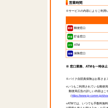
営業時間
※サービスの内容によりご利用
郵便窓口
貯金窓口
ATM
保険窓口
※ 窓口業務、ATMを一時休
※バイク自賠責保険はお客さま
○いつもご利用されている郵便
郵便局広告の詳しい内容はこち
（
https://www.jp-comm.jp/s
○ATMでは、いつでも手数料無