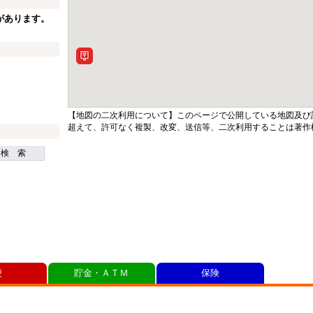
があります。
【地図の二次利用について】このページで公開している地図及び
超えて、許可なく複製、改変、送信等、二次利用することは著作
検 索
便
貯金・ＡＴＭ
保険