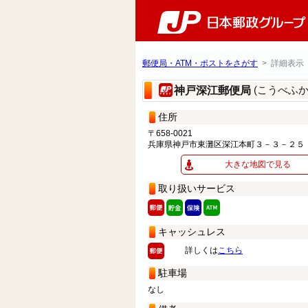
郵便局・ATM・ポストをさがす
> 詳細表示
(こうべふ
神戸深江郵便局
住所
〒658-0021
兵庫県神戸市東灘区深江本町３－３－２５
大きな地図で見る
取り扱いサービス
キャッシュレス
詳しくは
こちら
駐車場
なし