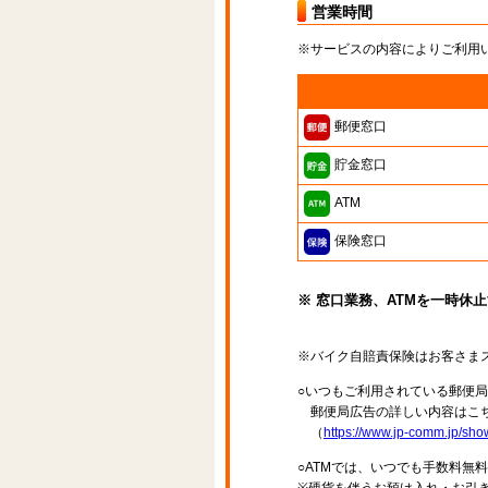
営業時間
※サービスの内容によりご利用
郵便窓口
貯金窓口
ATM
保険窓口
※ 窓口業務、ATMを一時休
※バイク自賠責保険はお客さま
○いつもご利用されている郵便
郵便局広告の詳しい内容はこち
（
https://www.jp-comm.jp/s
○ATMでは、いつでも手数料無