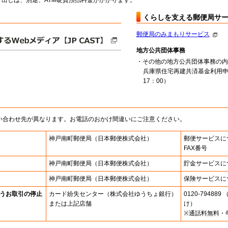
出しは、別途、ATM硬貨預払料金がかかります。
くらしを支える郵便局サ
郵便局のみまもりサービス
地方公共団体事務
・その他の地方公共団体事務の内
兵庫県住宅再建共済基金利用申
17：00）
い合わせ先が異なります。お電話のおかけ間違いにご注意ください。
神戸南町郵便局
（日本郵便株式会社）
郵便サービスに
FAX番号
神戸南町郵便局
（日本郵便株式会社）
貯金サービスに
神戸南町郵便局
（日本郵便株式会社）
保険サービスに
うお取引の停止
カード紛失センター
（株式会社ゆうちょ銀行）
0120-7948
または上記店舗
け）
※通話料無料・