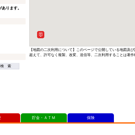
があります。
【地図の二次利用について】このページで公開している地図及び
超えて、許可なく複製、改変、送信等、二次利用することは著作
検 索
便
貯金・ＡＴＭ
保険