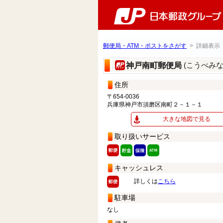
郵便局・ATM・ポストをさがす
> 詳細表示
(こうべみ
神戸南町郵便局
住所
〒654-0036
兵庫県神戸市須磨区南町２－１－１
大きな地図で見る
取り扱いサービス
キャッシュレス
詳しくは
こちら
駐車場
なし