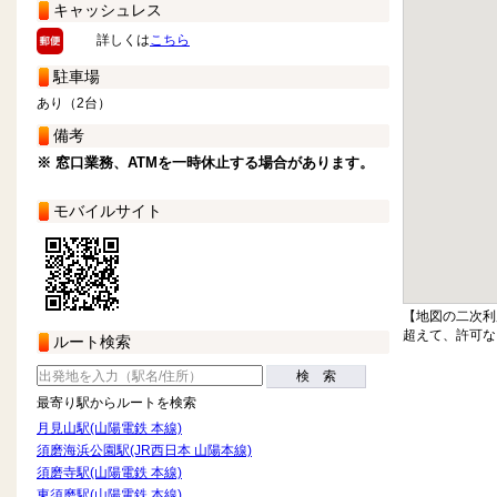
キャッシュレス
詳しくは
こちら
駐車場
あり（2台）
備考
※ 窓口業務、ATMを一時休止する場合があります。
モバイルサイト
【地図の二次利
超えて、許可な
ルート検索
検 索
最寄り駅からルートを検索
月見山駅(山陽電鉄 本線)
須磨海浜公園駅(JR西日本 山陽本線)
須磨寺駅(山陽電鉄 本線)
東須磨駅(山陽電鉄 本線)