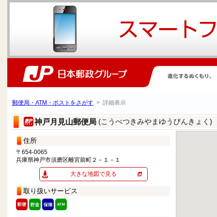
郵便局・ATM・ポストをさがす
> 詳細表示
(こうべつきみやまゆうびんきょく)
神戸月見山郵便局
住所
〒654-0065
兵庫県神戸市須磨区離宮前町２－１－１
大きな地図で見る
取り扱いサービス