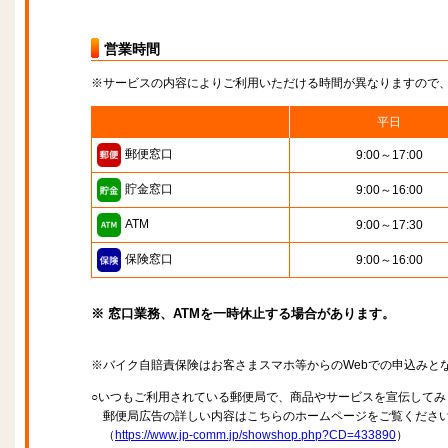
営業時間
※サービスの内容によりご利用いただける時間が異なりますので
平日
郵便窓口
9:00～17:00
貯金窓口
9:00～16:00
ATM
9:00～17:30
保険窓口
9:00～16:00
※ 窓口業務、ATMを一時休止する場合があります。
※バイク自賠責保険はお客さまスマホ等からのWebでの申込みと
○いつもご利用されている郵便局で、商品やサービスを宣伝してみ
郵便局広告の詳しい内容はこちらのホームページをご覧くださ
（
https://www.jp-comm.jp/showshop.php?CD=433890
）