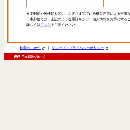
日本郵便や郵便局を装い、お客さま宛てに自動音声等による不審
日本郵便では、上記のような電話をかけ、個人情報をお尋ねする
詳しくは
こちら
をご覧ください。
|
検索のしかた
グループ・プライバシーポリシー