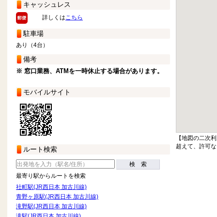
キャッシュレス
詳しくは
こちら
駐車場
あり（4台）
備考
※ 窓口業務、ATMを一時休止する場合があります。
モバイルサイト
【地図の二次利
超えて、許可な
ルート検索
検 索
最寄り駅からルートを検索
社町駅(JR西日本 加古川線)
青野ヶ原駅(JR西日本 加古川線)
滝野駅(JR西日本 加古川線)
滝駅(JR西日本 加古川線)