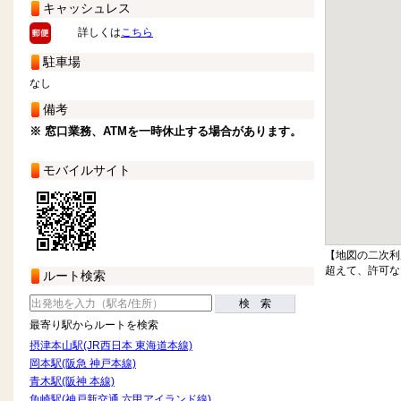
キャッシュレス
詳しくは
こちら
駐車場
なし
備考
※ 窓口業務、ATMを一時休止する場合があります。
モバイルサイト
【地図の二次利
超えて、許可な
ルート検索
検 索
最寄り駅からルートを検索
摂津本山駅(JR西日本 東海道本線)
岡本駅(阪急 神戸本線)
青木駅(阪神 本線)
魚崎駅(神戸新交通 六甲アイランド線)