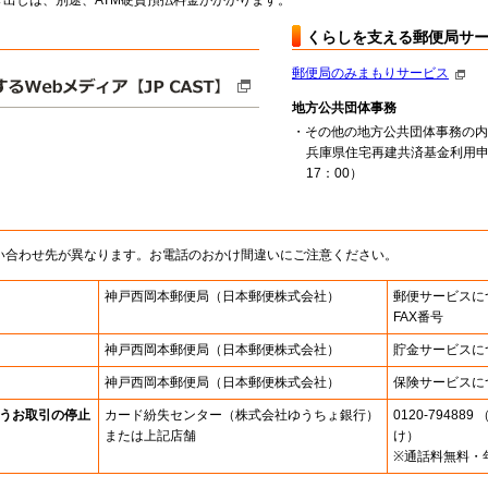
出しは、別途、ATM硬貨預払料金がかかります。
くらしを支える郵便局サ
郵便局のみまもりサービス
地方公共団体事務
・その他の地方公共団体事務の内
兵庫県住宅再建共済基金利用申
17：00）
い合わせ先が異なります。お電話のおかけ間違いにご注意ください。
神戸西岡本郵便局
（日本郵便株式会社）
郵便サービスに
FAX番号
神戸西岡本郵便局
（日本郵便株式会社）
貯金サービスに
神戸西岡本郵便局
（日本郵便株式会社）
保険サービスに
うお取引の停止
カード紛失センター
（株式会社ゆうちょ銀行）
0120-7948
または上記店舗
け）
※通話料無料・