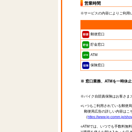
営業時間
※サービスの内容によりご利用
郵便窓口
貯金窓口
ATM
保険窓口
※ 窓口業務、ATMを一時休
※バイク自賠責保険はお客さま
○いつもご利用されている郵便
郵便局広告の詳しい内容はこち
（
https://www.jp-comm.jp/s
○ATMでは、いつでも手数料無