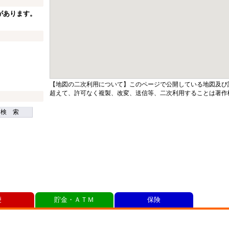
があります。
【地図の二次利用について】このページで公開している地図及び
超えて、許可なく複製、改変、送信等、二次利用することは著作
検 索
便
貯金・ＡＴＭ
保険