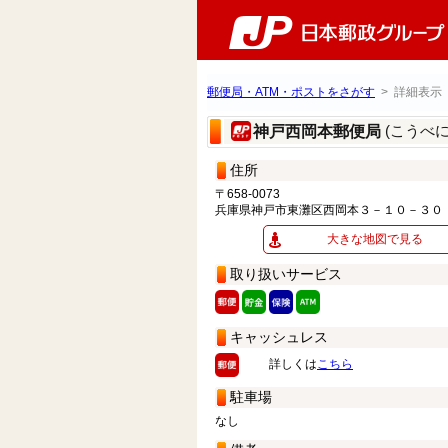
郵便局・ATM・ポストをさがす
> 詳細表示
(こうべ
神戸西岡本郵便局
住所
〒658-0073
兵庫県神戸市東灘区西岡本３－１０－３０
大きな地図で見る
取り扱いサービス
キャッシュレス
詳しくは
こちら
駐車場
なし