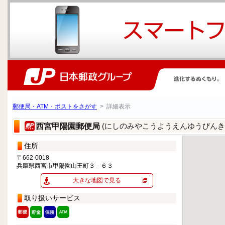
郵便局・ATM・ポストをさがす
> 詳細表示
(にしのみやこうようえんゆうびんき
西宮甲陽園郵便局
住所
〒662-0018
兵庫県西宮市甲陽園山王町３－６３
大きな地図で見る
取り扱いサービス