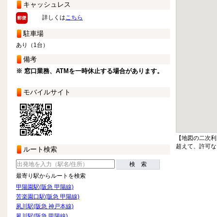
キャッシュレス
詳しくは
こちら
駐車場
あり（1台）
備考
※ 窓口業務、ATMを一時休止する場合があります。
モバイルサイト
【地図の二次利
超えて、許可な
ルート検索
検 索
最寄り駅からルートを検索
甲陽園駅(阪急 甲陽線)
苦楽園口駅(阪急 甲陽線)
夙川駅(阪急 神戸本線)
夙川駅(阪急 甲陽線)