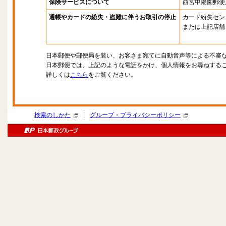
保険サービスについて
西宮甲陽園郵便
通帳やカードの紛失・盗難に伴うお取引の停止
カード紛失セン
または上記店舗
日本郵便や郵便局を装い、お客さま宛てに自動音声等による不審
日本郵便では、上記のような電話をかけ、個人情報をお尋ねする
詳しくは
こちら
をご覧ください。
|
検索のしかた
グループ・プライバシーポリシー