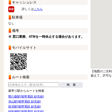
キャッシュレス
詳しくは
こちら
駐車場
なし
備考
※ 窓口業務、ATMを一時休止する場合があります。
モバイルサイト
【地図の二次利
超えて、許可な
ルート検索
検 索
最寄り駅からルートを検索
鶯の森駅(能勢電鉄 妙見線)
滝山駅(能勢電鉄 妙見線)
鼓滝駅(能勢電鉄 妙見線)
絹延橋駅(能勢電鉄 妙見線)