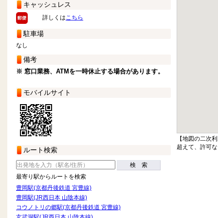
キャッシュレス
詳しくは
こちら
駐車場
なし
備考
※ 窓口業務、ATMを一時休止する場合があります。
モバイルサイト
【地図の二次利
超えて、許可な
ルート検索
検 索
最寄り駅からルートを検索
豊岡駅(京都丹後鉄道 宮豊線)
豊岡駅(JR西日本 山陰本線)
コウノトリの郷駅(京都丹後鉄道 宮豊線)
玄武洞駅(JR西日本 山陰本線)