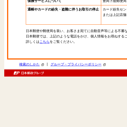
保険サービスについて
豊岡下陰郵便局
通帳やカードの紛失・盗難に伴うお取引の停止
カード紛失セン
または上記店舗
日本郵便や郵便局を装い、お客さま宛てに自動音声等による不審
日本郵便では、上記のような電話をかけ、個人情報をお尋ねする
詳しくは
こちら
をご覧ください。
|
検索のしかた
グループ・プライバシーポリシー