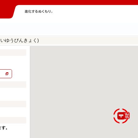
んいゆうびんきょく)
ます。