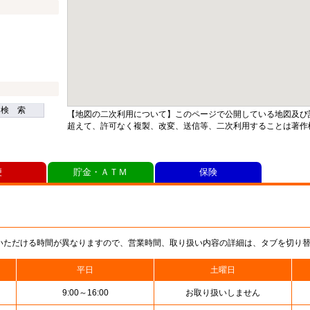
検 索
【地図の二次利用について】このページで公開している地図及び
超えて、許可なく複製、改変、送信等、二次利用することは著作
便
貯金・ＡＴＭ
保険
いただける時間が異なりますので、営業時間、取り扱い内容の詳細は、タブを切り
平日
土曜日
9:00～16:00
お取り扱いしません