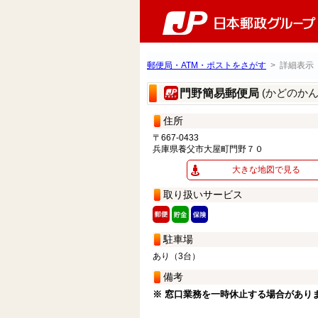
郵便局・ATM・ポストをさがす
> 詳細表示
(かどのか
門野簡易郵便局
住所
〒667-0433
兵庫県養父市大屋町門野７０
大きな地図で見る
取り扱いサービス
駐車場
あり（3台）
備考
※ 窓口業務を一時休止する場合があり